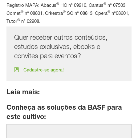
®
®
Registro MAPA: Abacus
HC n° 09210, Cantus
n° 07503,
®
®
®
Comet
n° 08801, Orkestra
SC n° 08813, Opera
n°08601,
®
Tutor
n° 02908.
Quer receber outros conteúdos,
estudos exclusivos, ebooks e
convites para eventos?
Cadastre-se agora!
Leia mais:
Conheça as soluções da BASF para
este cultivo: