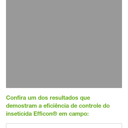
Na cultura do tomate por exemplo, no momento em
que essa praga se alimenta da seiva, ela pode
transmitir a virose vira-cabeça. Que causa danos de
até 80% da produtividade.
Clique aqui para mais informações
Confira um dos resultados que
demostram a eficiência de controle do
inseticida Efficon® em campo: