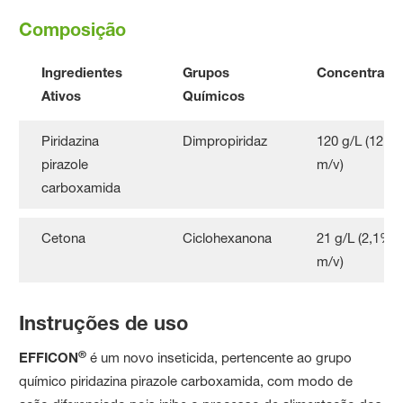
Composição
Ingredientes
Grupos
Concentraçã
Ativos
Químicos
Piridazina
Dimpropiridaz
120 g/L (12,0
pirazole
m/v)
carboxamida
Cetona
Ciclohexanona
21 g/L (2,1%
m/v)
Instruções de uso
®
EFFICON
é um novo inseticida, pertencente ao grupo
químico piridazina pirazole carboxamida, com modo de