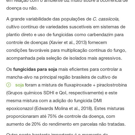
em relação com o ambiente diz muito sobre a ocorrência de
doença ou não.
A grande variabilidade das populações de
C. cassiicola
,
cultivo contínuo de variedades suscetíveis em sistemas de
plantio direto e uso de fungicidas como carbendazim para
controle de doenças (Xavier et al., 2013) fornecem
condições favoráveis para multiplicação contínua do fungo,
acompanhada pela seleção de isolados mais agressivos.
Os
fungicidas para soja
mais eficientes para controlar a
mancha-alvo na principal região brasileira de cultivo de
soja
foram a mistura de fluxapiroxade + piraclostrobina
(Grupos químicos SDHI e QoI, respectivamente) e este
mesma mistura com a adição do fungicida DMI
epoxiconazol (Edwards Molina et al., 2018). Estes misturas
proporcionaram até 75% de controle da doença, com
aumento de 20% do rendimento em parcelas não tratadas.
Outro ponto bastante importante é o momento de