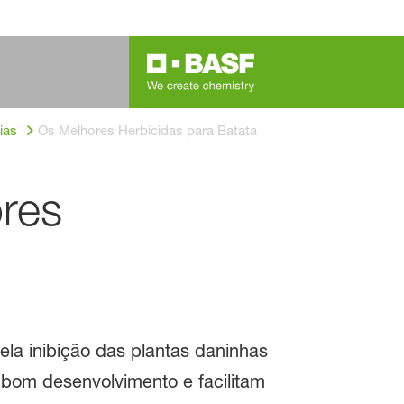
ias
Os Melhores Herbicidas para Batata
res
ela inibição das plantas daninhas
bom desenvolvimento e facilitam