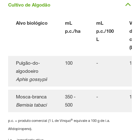
Cultivo de Algodão
Alvo biológico
mL
mL
Vol
p.c./ha
p.c./100
de
L
cald
(L/ha
Pulgão-do-
100
-
150
algodoeiro
Aphis gossypii
Mosca-branca
350 -
-
150
Bemisia tabaci
500
®
p.c. = produto comercial (1 L de Vinquo
equivale a 100 g de i.a.
Afidopiropeno).