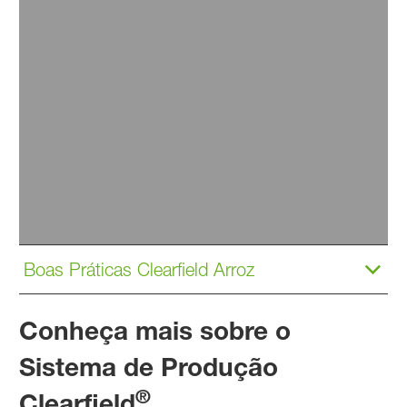
Completa
Faça o download do nosso Guia de Variedades
®
Clearfield
Arroz
pré-visualizar
PDF (25,30 MB)
Boas Práticas Clearfield Arroz
Conheça mais sobre o
Sistema de Produção
®
Clearfield