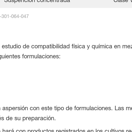
Suspención concentrada
Clase 
-301-064-047
 estudio de compatibilidad física y química en m
guientes formulaciones:
aspersión con este tipo de formulaciones. Las m
s de su preparación.
e hará con productos registrados en los cultivos 