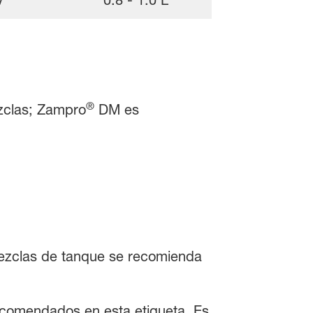
V
0.8 - 1.0 L
®
ezclas; Zampro
DM es
ezclas de tanque se recomienda
recomendados en esta etiqueta. Es