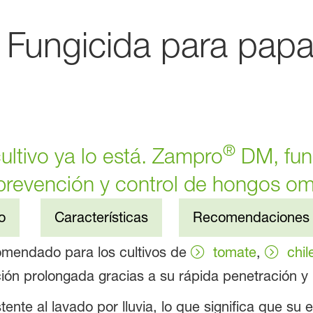
ungicida para papa, 
®
cultivo ya lo está. Zampro
DM, fung
 prevención y control de hongos om
o
Características
Recomendaciones
omendado para los cultivos de
tomate
,
chil
ción prolongada gracias a su rápida penetración y 
ente al lavado por lluvia, lo que significa que su 