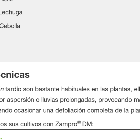
huga
olla
cnicas
ón
tardío son bastante habituales en las plantas, 
or aspersión o lluvias prolongadas, provocando ma
endo ocasionar una defoliación completa de la pla
®
os sus cultivos con Zampro
DM:
s