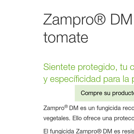
Zampro® DM F
tomate
Sientete protegido, tu 
y específicidad para la
Compre su product
®
Zampro
DM es un fungicida rec
vegetales. Ello ofrece una protec
El fungicida Zampro®
DM es resist