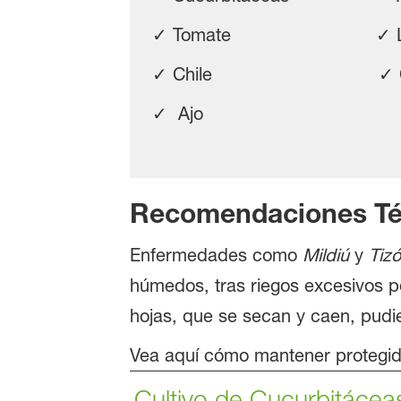
✓ Tomate ✓ Lec
✓ Chile ✓ Ceb
✓ Ajo
Recomendaciones Té
Enfermedades como
Mildiú
y
Tiz
húmedos, tras riegos excesivos p
hojas, que se secan y caen, pudi
Vea aquí cómo mantener protegid
Cultivo de Cucurbitácea