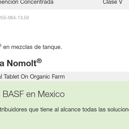
ención Concentrada
Clase V
255-064-13.50
®
en mezclas de tanque.
®
da Nomolt
es BASF en Mexico
ribuidores que tiene al alcance todas las soluci