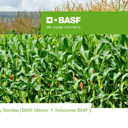
 y Semillas | BASF México
Soluciones BASF para la Protección d