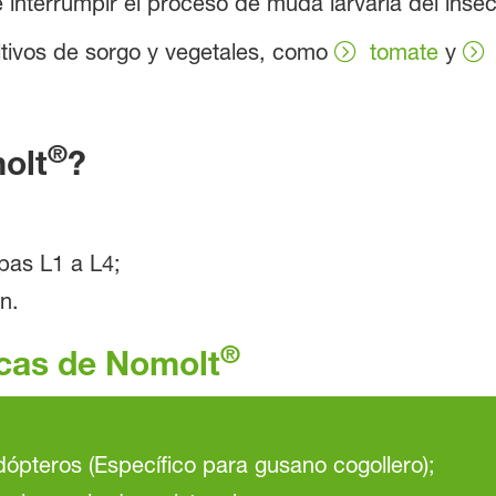
na e interrumpir el proceso de muda larvaria del ins
ltivos de sorgo y vegetales, como
tomate
y
®
olt
?
pas L1 a L4;
n.
®
icas de Nomolt
idópteros (Específico para gusano cogollero);