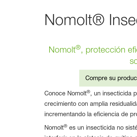
Nomolt® Insec
®
Nomolt
, protección ef
s
Compre su produc
®
Conoce Nomolt
, un insecticida 
crecimiento con amplia residualid
incrementando la eficiencia de p
®
Nomolt
es un insecticida no sis