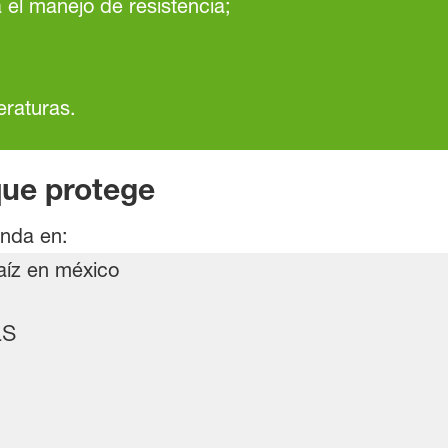
 el manejo de resistencia;
eraturas.
que protege
nda en:
seas
na