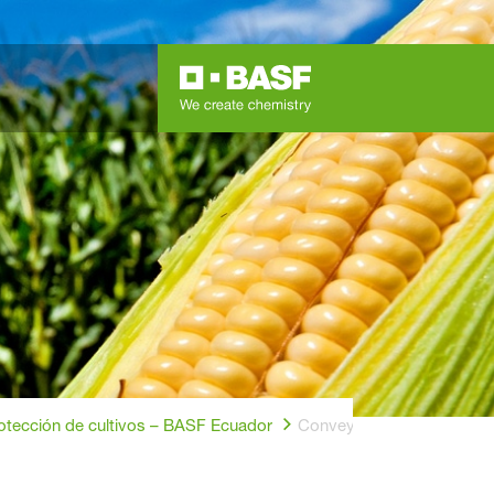
®
rotección de cultivos – BASF Ecuador
Convey
- Herbicida para