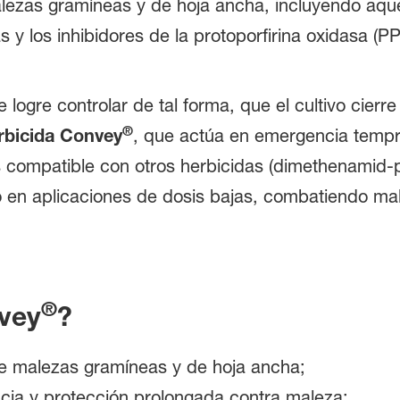
lezas gramíneas y de hoja ancha, incluyendo aque
nas y los inhibidores de la protoporfirina oxidasa (P
ogre controlar de tal forma, que el cultivo cierre
®
rbicida Convey
, que actúa en emergencia tempr
 compatible con otros herbicidas (dimethenamid-
cto en aplicaciones de dosis bajas, combatiendo m
®
nvey
?
de malezas gramíneas y de hoja ancha;
cacia y protección prolongada contra maleza;