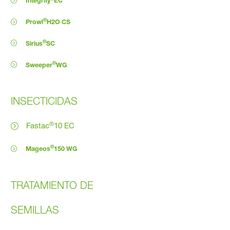
Integrity
EC
®
Prowl
H2O CS
®
Sirius
SC
®
Sweeper
WG
INSECTICIDAS
®
Fastac
10 EC
®
Mageos
150 WG
TRATAMIENTO DE
SEMILLAS