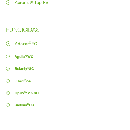
Acronis® Top FS
FUNGICIDAS
®
Adexar
EC
®
Aguila
WG
®
Belanty
SC
®
Juwel
SC
®
Opus
12.5 SC
®
Seltima
CS