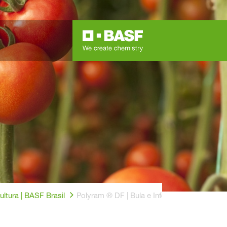
ltura | BASF Brasil
Polyram ® DF | Bula e Informações do Fungi