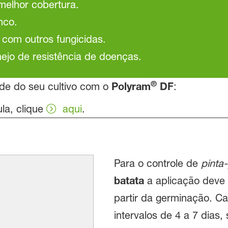
melhor cobertura.
nco.
 com outros fungicidas.
o de resistência de doenças.
®
ade do seu cultivo com o
Polyram
DF
:
la, clique
aqui
.
Para o controle de
pinta
batata
a aplicação deve s
partir da germinação. Ca
intervalos de 4 a 7 dias