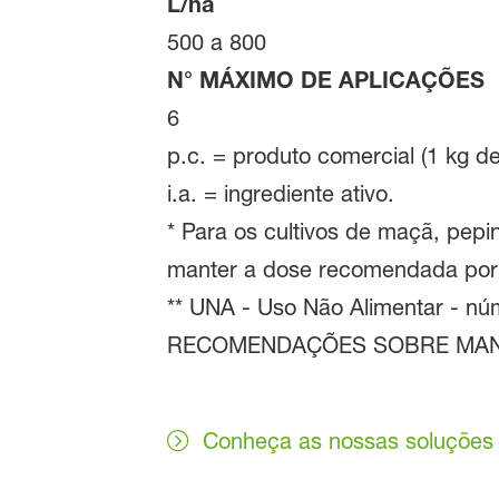
L/ha
500 a 800
N° MÁXIMO DE APLICAÇÕES
6
p.c. = produto comercial (1 kg d
i.a. = ingrediente ativo.
* Para os cultivos de maçã, pepin
manter a dose recomendada por 
** UNA - Uso Não Alimentar - núm
RECOMENDAÇÕES SOBRE MANEJO
Conheça as nossas soluções p