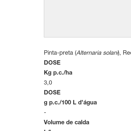
Pinta-preta (
Alternaria solani
), R
DOSE
Kg p.c./ha
3,0
DOSE
g p.c./100 L d’água
-
Volume de calda