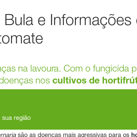
 Bula e Informações 
 tomate
nças na lavoura. Com o fungicida p
s doenças nos
cultivos de hortifrút
a sua região
rnaria
são as doenças mais agressivas para os
ho