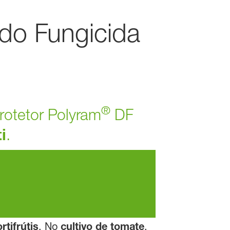
do Fungicida
®
rotetor Polyram
DF
i
.
rtifrútis
. No
cultivo de tomate
,