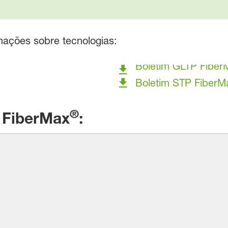
mações sobre tecnologias:
Boletim GLTP Fiber
Boletim STP FiberM
®
s FiberMax
: