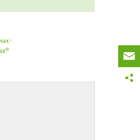
Max
®
ax