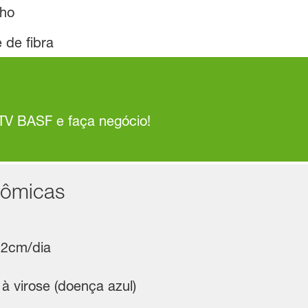
lho
 de fibra
TV BASF e faça negócio!
nômicas
1,2cm/dia
à virose (doença azul)