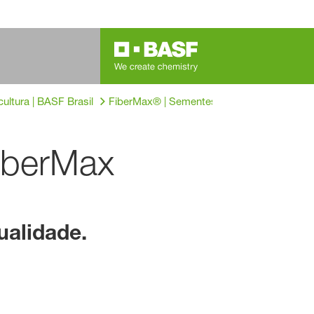
ultura | BASF Brasil
FiberMax® | Sementes de Algodão BASF. V
iberMax
ualidade.