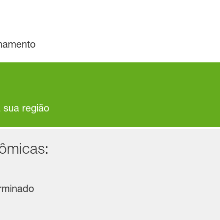
lhamento
a sua região
nômicas:
erminado