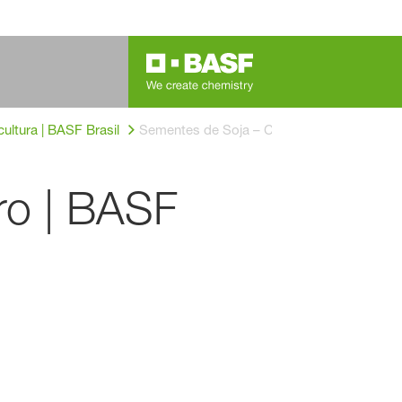
ultura | BASF Brasil
Sementes de Soja – Credenz® Agro | BAS
ro | BASF