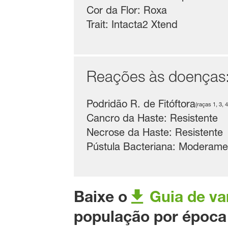
Cor da Flor: Roxa
Trait: Intacta2 Xtend
Reações às doenças
Podridão R. de Fitóftora
(raças 1, 3, 4
Cancro da Haste: Resistente
Necrose da Haste: Resistente
Pústula Bacteriana: Moderame
Baixe o
Guia de va
população por época d