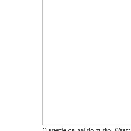
O agente causal do míldio,
Plasmo