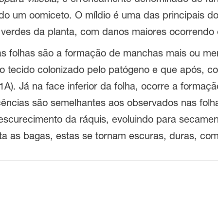
do um oomiceto. O míldio é uma das principais 
 verdes da planta, com danos maiores ocorrendo e
nas folhas são a formação de manchas mais ou me
do tecido colonizado pelo patógeno e que após, c
A). Já na face inferior da folha, ocorre a forma
cências são semelhantes aos observados nas folh
escurecimento da ráquis, evoluindo para secamen
cta as bagas, estas se tornam escuras, duras, com