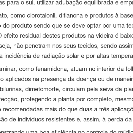
as para o sul, utilizar adubação equilibrada e em
to, como clorotalonil, ditianona e produtos à bas
o do produto sendo que se deve optar por uma te
 efeito residual destes produtos na videira é ba
 seja, não penetram nos seus tecidos, sendo assim
 incidência de radiação solar e por altas tempera
minar, como fenamidona, atuam no interior da fol
o aplicados na presença da doença ou de maneira 
bilurinas, dimetomorfe, circulam pela seiva da pl
nfecção, protegendo a planta por completo, mesm
ão recomendadas mais do que duas a três aplica
ão de indivíduos resistentes e, assim, à perda da 
strando uma boa eficiência no controle do míldi