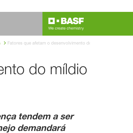
s
Fatores que afetam o desenvolvimento do míldio da videira e
nto do míldio
nça tendem a ser
anejo demandará