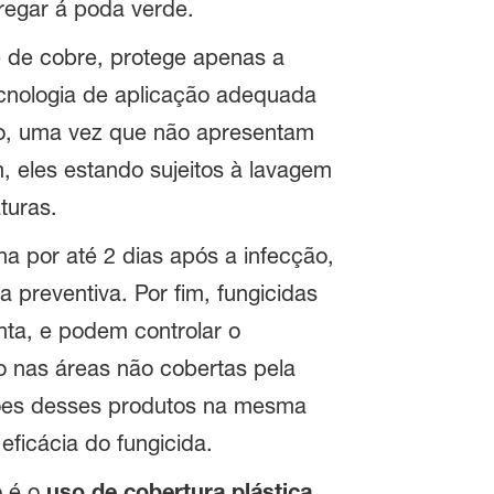
pregar á poda verde.
e de cobre, protege apenas a
cnologia de aplicação adequada
ixo, uma vez que não apresentam
, eles estando sujeitos à lavagem
turas.
ha por até 2 dias após a infecção,
preventiva. Por fim, fungicidas
anta, e podem controlar o
o nas áreas não cobertas pela
ções desses produtos na mesma
eficácia do fungicida.
o é o
uso de cobertura plástica
,