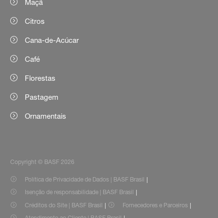
Maçã
Citros
Cana-de-Acúcar
Café
Florestas
Pastagem
Ornamentais
Copyright © BASF 2026
Política de Privacidade de Dados | BASF Brasil
Isenção de responsabilidade | BASF Brasil
Créditos do Site | BASF Brasil
Fornecedores e Parceiros
Atendimento ao Cliente | BASF Brasil