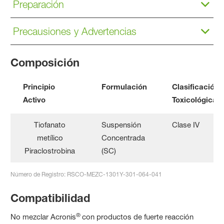
Preparación
Precausiones y Advertencias
Composición
Principio
Formulación
Clasificación
Activo
Toxicológica
Tiofanato
Suspensión
Clase IV
metílico
Concentrada
Piraclostrobina
(SC)
Número de Registro: RSCO-MEZC-1301Y-301-064-041
Compatibilidad
®
No mezclar Acronis
con productos de fuerte reacción