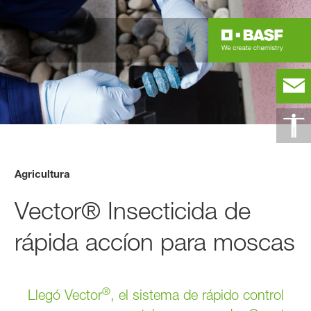
Agricultura
Vector® Insecticida de
rápida accíon para moscas
®
Llegó Vector
, el sistema de rápido control