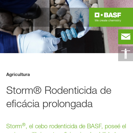
Agricultura
Storm® Rodenticida de
eficácia prolongada
®
Storm
, el cebo rodenticida de BASF, poseé el