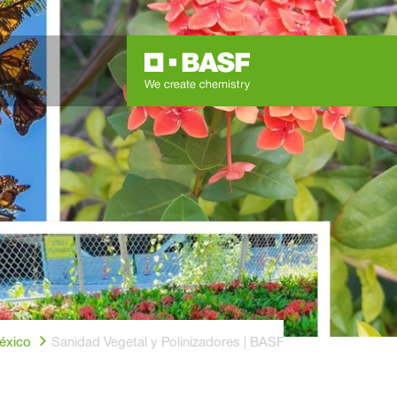
éxico
Sanidad Vegetal y Polinizadores | BASF México