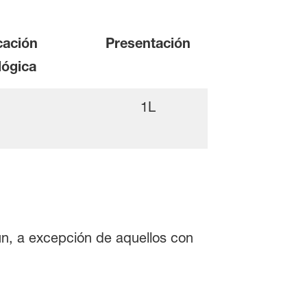
cación
Presentación
lógica
1L
ún, a excepción de aquellos con