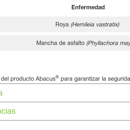
Enfermedad
Roya
(Hemileia vastratix)
Mancha de asfalto
(Phyllachora may
®
o del producto Abacus
para garantizar la segurida
a
ncias