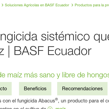
Soluciones Agrícolas en BASF Ecuador
Productos para la p
gicida sistémico qu
íz | BASF Ecuador
de maíz más sano y libre de hongo
cto
Beneficios
Recomendaciones
®
s con el fungicida Abacus
, un producto para el co
ntan en el cultivo de
maíz
.