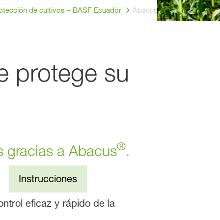
rotección de cultivos – BASF Ecuador
Abacus® - Fungicida sisté
e protege su
®
s gracias a Abacus
.
Instrucciones
ntrol eficaz y rápido de la