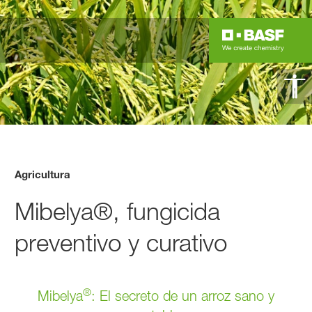
Agricultura
Mibelya®, fungicida
preventivo y curativo
®
Mibelya
: El secreto de un arroz sano y