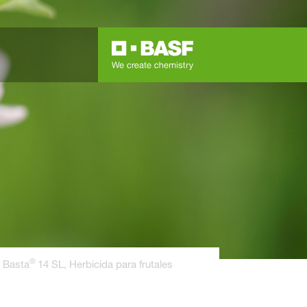
®
Basta
14 SL, Herbicida para frutales