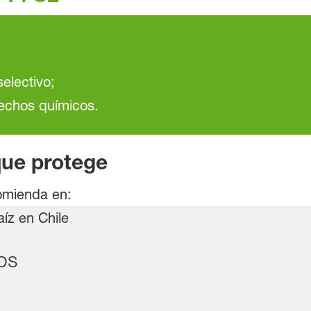
electivo;
bechos químicos.
que protege
omienda en:
vos