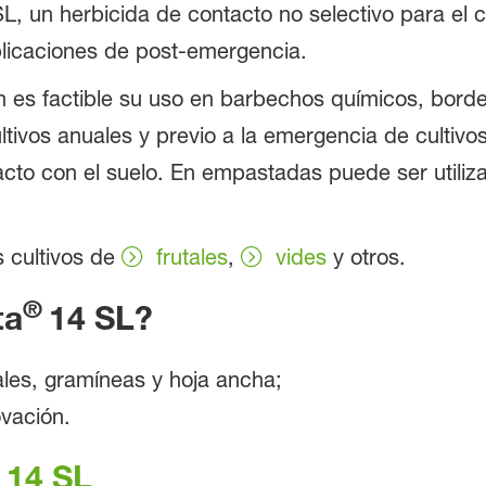
L, un herbicida de contacto no selectivo para el 
licaciones de post-emergencia.
 es factible su uso en barbechos químicos, borde
ltivos anuales y previo a la emergencia de cultivo
cto con el suelo. En empastadas puede ser utiliz
s cultivos de
frutales
,
vides
y otros.
®
ta
14 SL?
ales, gramíneas y hoja ancha;
ovación.
14 SL