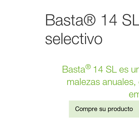
Basta® 14 SL
selectivo
®
Basta
14 SL es un
malezas anuales, 
em
Compre su producto