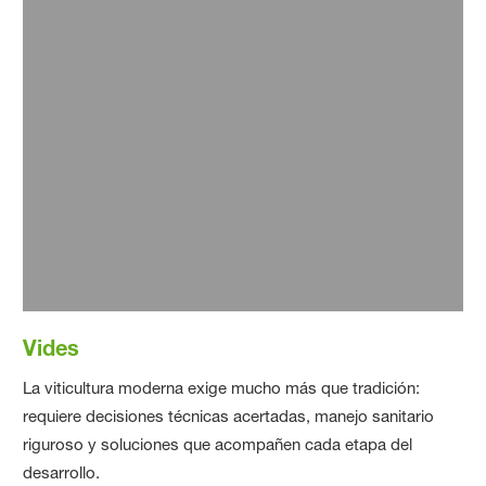
Dash® HC - Coadyuvante para herbicidas
No pierda la efectividad de sus herbicidas. Conozca el
coaduyuvante Dash® HC.
Vea más sobre Dash ® HC
Vides
La viticultura moderna exige mucho más que tradición:
requiere decisiones técnicas acertadas, manejo sanitario
riguroso y soluciones que acompañen cada etapa del
desarrollo.