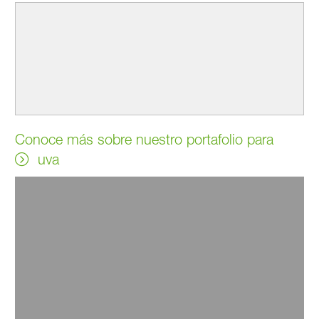
Conoce más sobre nuestro portafolio para
uva
®
Acoidal
WG - Fungicida y acaricida
Enfermedades y plagas como el Oídio y las Arañitas pueden