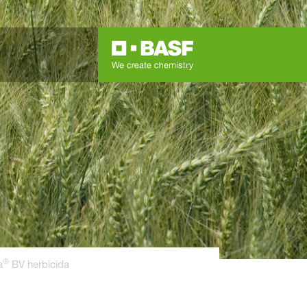
®
a
BV herbicida