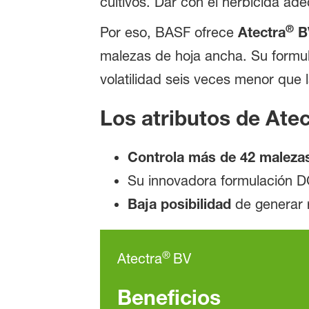
cultivos. Dar con el herbicida ad
®
Por eso, BASF ofrece
Atectra
B
malezas de hoja ancha. Su formu
volatilidad seis veces menor que 
Los atributos de
Atec
Controla más de 42 maleza
Su innovadora formulación D
Baja posibilidad
de generar r
®
Atectra
BV
Beneficios