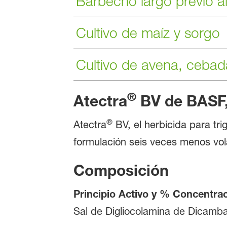
Barbecho largo previo al
Cultivo de maíz y sorgo
Cultivo de avena, cebada
®
Atectra
BV de BASF, 
®
Atectra
BV, el herbicida para tr
formulación seis veces menos volá
Composición
Principio Activo y % Concentra
Sal de Digliocolamina de Dicamb