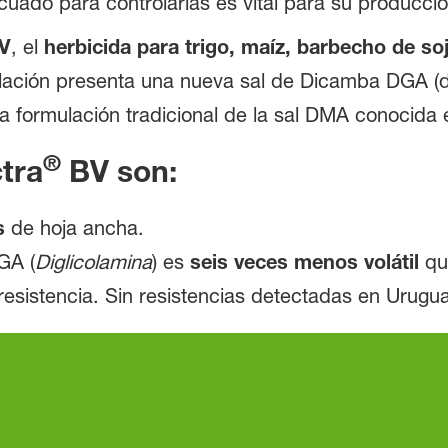
ecuado para controlarlas es vital para su producció
V
, el
herbicida para trigo, maíz, barbecho de so
lación presenta una nueva sal de Dicamba DGA (d
la formulación tradicional de la sal DMA conocida
®
tra
BV
son:
s
de hoja ancha.
GA (
Diglicolamina
) es
seis veces menos volátil
qu
esistencia. Sin resistencias detectadas en Urugua