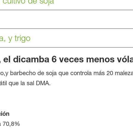
 cultivo de soja
, y trigo
el dicamba 6 veces menos vólat
igo,y barbecho de soja que controla más 20 malez
til que la sal DMA.
ción
a 70,8%