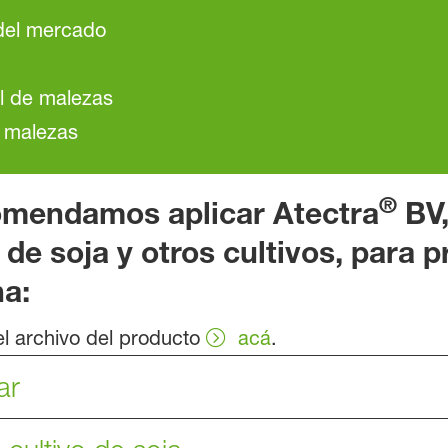
del mercado
l de malezas
e malezas
®
mendamos aplicar Atectra
BV,
 de soja
y otros cultivos, para p
a:
l archivo del producto
acá
.
ar