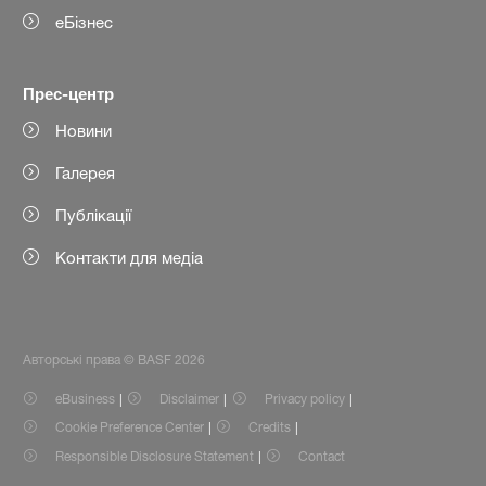
еБізнес
Прес-центр
Новини
Галерея
Публікації
Контакти для медіа
Авторські права © BASF 2026
eBusiness
Disclaimer
Privacy policy
Cookie Preference Center
Credits
Responsible Disclosure Statement
Contact