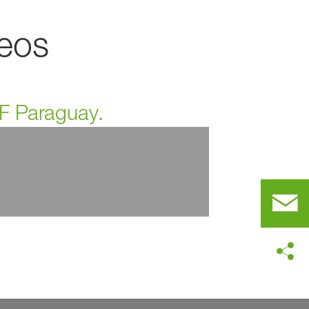
deos
SF Paraguay.