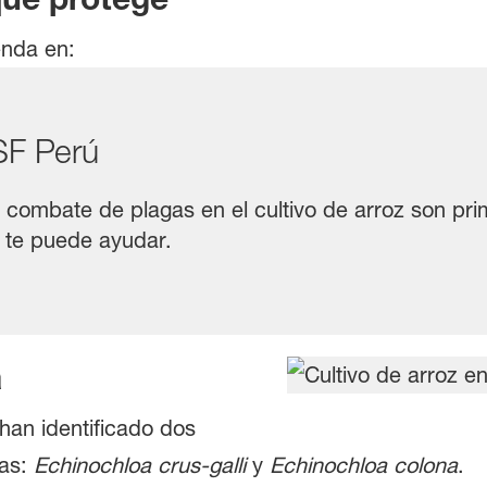
nda en:
ASF Perú
 combate de plagas en el cultivo de arroz son pri
te puede ayudar.
a
 han identificado dos
cas:
Echinochloa crus-galli
y
Echinochloa colona
.