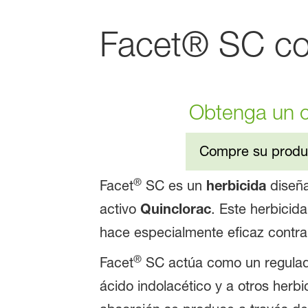
Facet® SC con
Obtenga un c
Compre su produ
®
Facet
SC es un
herbicida
diseña
activo
Quinclorac
. Este herbicid
hace especialmente eficaz contr
®
Facet
SC actúa como un regulado
ácido indolacético y a otros herb