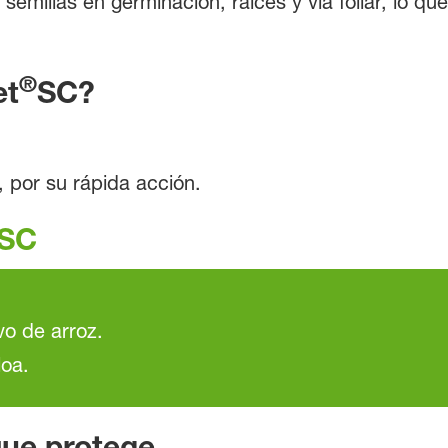
emillas en germinación, raíces y vía foliar, lo que 
®
et
SC?
, por su rápida acción.
SC
ivo de arroz.
loa.
que protege