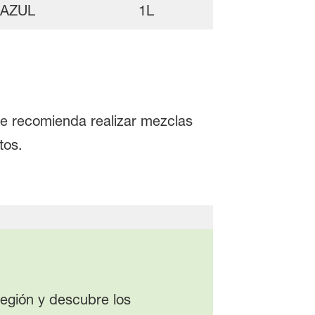
 AZUL
1L
se recomienda realizar mezclas
tos.
egión y descubre los