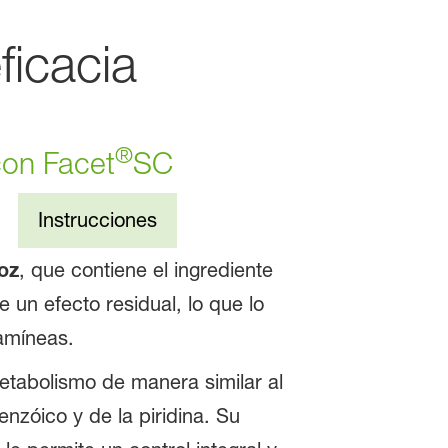
icacia
®
con Facet
SC
Instrucciones
oz
, que contiene el ingrediente
 un efecto residual, lo que lo
amíneas.
tabolismo de manera similar al
nzóico y de la piridina. Su