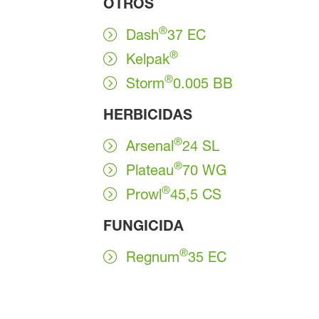
OTROS
®
Dash
37 EC
®
Kelpak
®
Storm
0.005 BB
HERBICIDAS
®
Arsenal
24 SL
®
Plateau
70 WG
®
Prowl
45,5 CS
FUNGICIDA
®
Regnum
35 EC