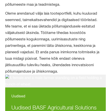
põllumeeste maa ja teadmistega.
Oleme arendanud välja laia tooteportfelli, kuhu kuuluvad
seemned, taimekaitsevahendid ja digitaalsed tööriistad.
Me teame, et ei saa ületada põllumajandusele esitatud
väljakutseid üksinda. Töötame tihedas koostöös
põllumeeste kogukonnaga, uurimisasutuste ning
partneritega, et paremini täita ühiskonna, keskkonna ja
planeedi vajadusi. Et anda panus inimkonna toitmiseks ja
luua midagi püsivat. Teeme kõik endast oleneva
jätkusuutliku tuleviku heaks, ühendades innovatsiooni
põllumajanduse ja ühiskonnaga.
Uudised
Uudised BASF Agricultural Solutions