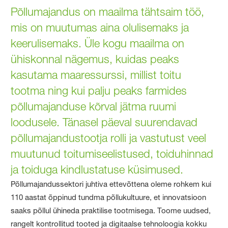
Põllumajandus on maailma tähtsaim töö,
mis on muutumas aina olulisemaks ja
keerulisemaks. Üle kogu maailma on
ühiskonnal nägemus, kuidas peaks
kasutama maaressurssi, millist toitu
tootma ning kui palju peaks farmides
põllumajanduse kõrval jätma ruumi
loodusele. Tänasel päeval suurendavad
põllumajandustootja rolli ja vastutust veel
muutunud toitumiseelistused, toiduhinnad
ja toiduga kindlustatuse küsimused.
Põllumajandussektori juhtiva ettevõttena oleme rohkem kui
110 aastat õppinud tundma põllukultuure, et innovatsioon
saaks põllul ühineda praktilise tootmisega. Toome uudsed,
rangelt kontrollitud tooted ja digitaalse tehnoloogia kokku