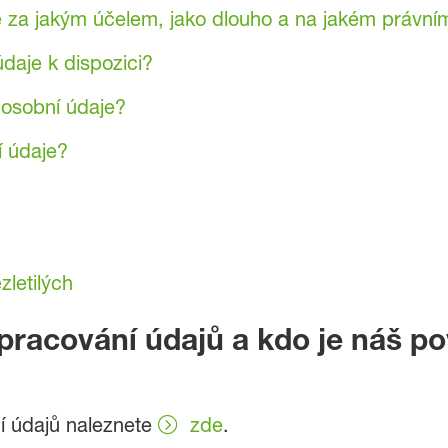
za jakým účelem, jako dlouho a na jakém právní
daje k dispozici?
osobní údaje?
í údaje?
letilých
pracování údajů a kdo je náš p
 údajů naleznete
zde
.