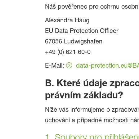
Náš pověřenec pro ochrnu osobní
Alexandra Haug
EU Data Protection Officer
67056 Ludwigshafen
+49 (0) 621 60-0
E-Mail:
data-protection.eu@
B. Které údaje zprac
právním základu?
Níže vás informujeme o zpracování
uchování a případné možnosti námi
1. Soubory pro přihlášen