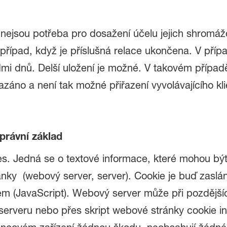
 nejsou potřeba pro dosažení účelu jejich shromá
o případ, když je příslušná relace ukončena. V pří
edmi dnů. Delší uložení je možné. V takovém přípa
azáno a není tak možné přiřazení vyvolávajícího kl
právní základ
s. Jedná se o textové informace, které mohou být
tránky (webový server, server). Cookie je buď zas
em (JavaScript). Webový server může při pozdějšíc
 serveru nebo přes skript webové stránky cookie i