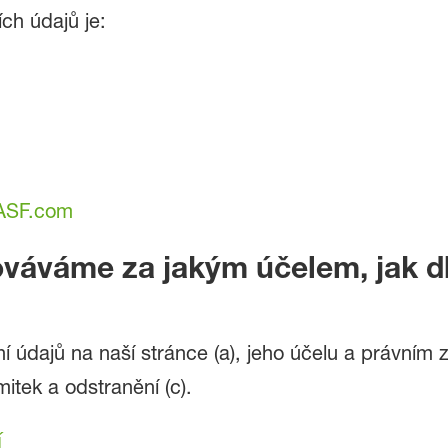
ch údajů je:
BASF.com
ováváme za jakým účelem, jak d
 údajů na naší stránce (a), jeho účelu a právním z
tek a odstranění (c).
í