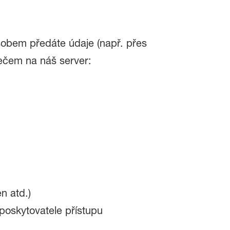
ůsobem předáte údaje (např. přes
žečem na náš server:
n atd.)
poskytovatele přístupu