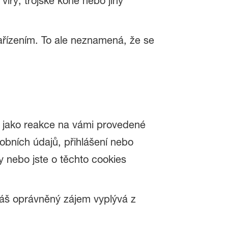
ry, trojské koně nebo jiný
ařízením. To ale neznamená, že se
ny jako reakce na vámi provedené
obních údajů, přihlášení nebo
y nebo jste o těchto cookies
 Náš oprávněný zájem vyplývá z