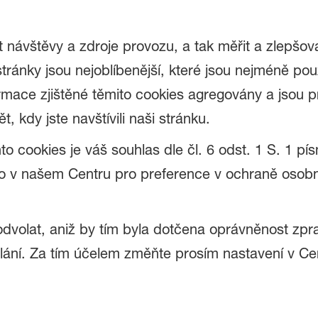
 návštěvy a zdroje provozu, a tak měřit a zlepšov
ránky jsou nejoblíbenější, které jsou nejméně pou
rmace zjištěné těmito cookies agregovány a jsou 
 kdy jste navštívili naši stránku.
o cookies je váš souhlas dle čl. 6 odst. 1 S. 1 pís
o v našem Centru pro preference v ochraně osobn
odvolat, aniž by tím byla dotčena oprávněnost zp
lání. Za tím účelem změňte prosím nastavení v Ce