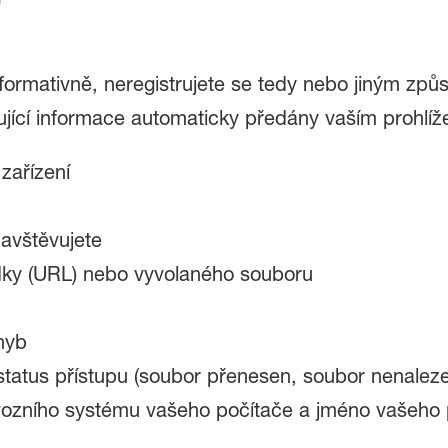
informativně, neregistrujete se tedy nebo jiným zp
dující informace automaticky předány vaším prohlí
zařízení
navštěvujete
dky (URL) nebo vyvolaného souboru
hyb
tatus přístupu (soubor přenesen, soubor nenaleze
vozního systému vašeho počítače a jméno vašeho 