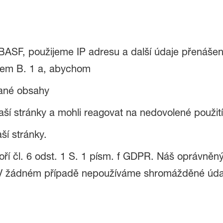
BASF, použijeme IP adresu a další údaje přenáše
dem B. 1 a, abychom
vané obsahy
tu naší stránky a mohli reagovat na nedovolené použití
aší stránky.
voří čl. 6 odst. 1 S. 1 písm. f GDPR. Náš oprávně
 V žádném případě nepoužíváme shromážděné údaje 