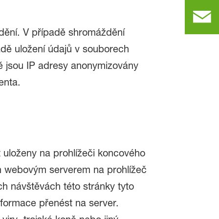
ždění. V případě shromáždění
padě uložení údajů v souborech
dě jsou IP adresy anonymizovány
ienta.
 uloženy na prohlížeči koncového
lán webovým serverem na prohlížeč
h návštěvách této stránky tyto
nformace přenést na server.