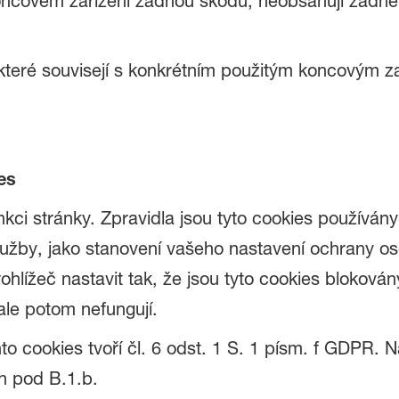
covém zařízení žádnou škodu, neobsahují žádné vi
 které souvisejí s konkrétním použitým koncovým z
es
nkci stránky. Zpravidla jsou tyto cookies používá
lužby, jako stanovení vašeho nastavení ochrany os
hlížeč nastavit tak, že jsou tyto cookies blokován
ale potom nefungují.
to cookies tvoří čl. 6 odst. 1 S. 1 písm. f GDPR.
h pod B.1.b.