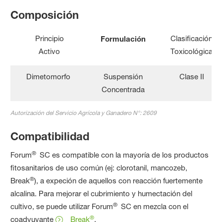
Composición
Principio
Clasificación
Formulación
Activo
Toxicológica
Dimetomorfo
Suspensión
Clase II
Concentrada
Autorización del Servicio Agrícola y Ganadero N°: 2609
Compatibilidad
®
Forum
SC es compatible con la mayoría de los productos
fitosanitarios de uso común (ej: clorotanil, mancozeb,
®
Break
), a expeción de aquellos con reacción fuertemente
alcalina. Para mejorar el cubrimiento y humectación del
®
cultivo, se puede utilizar Forum
SC en mezcla con el
®
coadyuvante
Break
.