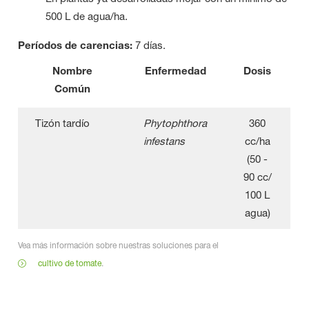
500 L de agua/ha.
Períodos de carencias:
7 días.
Nombre
Enfermedad
Dosis
Común
Tizón tardío
Phytophthora
360
infestans
cc/ha
(50 -
90 cc/
100 L
agua)
Vea más información sobre nuestras soluciones para el
cultivo de tomate
.