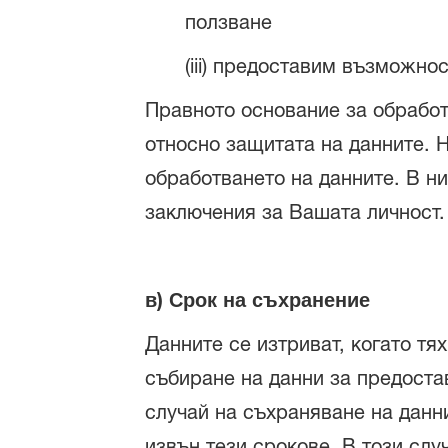
ползване
(iii) предоставим възможно
Правното основание за обработв
относно защитата на данните. Н
обработването на данните. В н
заключения за Вашата личност.
в) Срок на съхранение
Данните се изтриват, когато тя
събиране на данни за предостав
случай на съхраняване на данн
извън тези срокове. В този слу