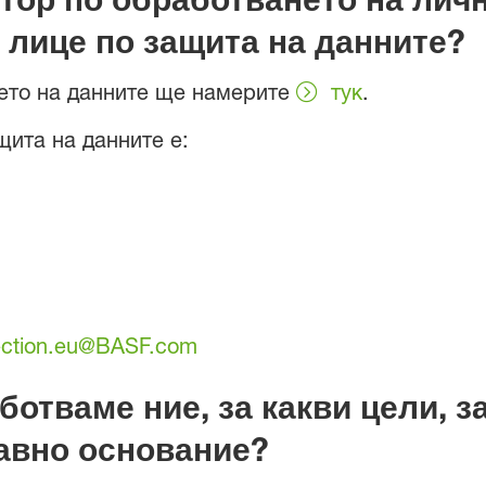
лице по защита на данните?
ето на данните ще намерите
тук
.
ита на данните е:
ection.eu@BASF.com
ботваме ние, за какви цели, з
равно основание?