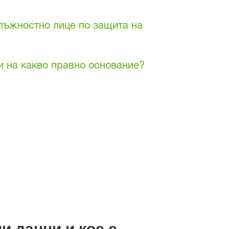
длъжностно лице по защита на
 и на какво правно основание?
и данни и кое е