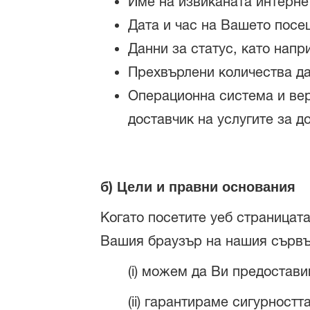
Име на извиканата интерне
Дата и час на Вашето пос
Данни за статус, като нап
Прехвърлени количества дан
Операционна система и вер
доставчик на услугите за д
б) Цели и правни основания
Когато посетите уеб страницат
Вашия браузър на нашия сървър 
(i) можем да Ви предостав
(ii) гарантираме сигурност