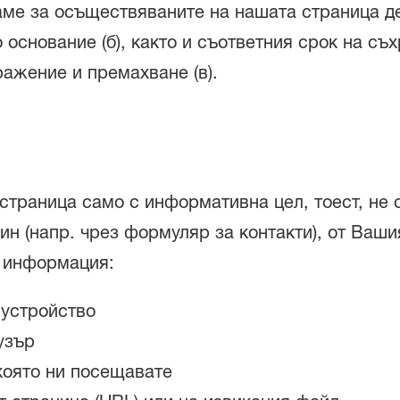
ме за осъществяваните на нашата страница д
о основание (б), както и съответния срок на съ
ажение и премахване (в).
страница само с информативна цел, тоест, не 
ин (напр. чрез формуляр за контакти), от Ваш
 информация:
 устройство
узър
 която ни посещавате