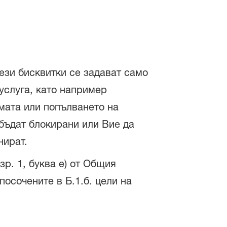
ези бисквитки се задават само
 услуга, като например
мата или попълването на
 бъдат блокирани или Вие да
нират.
зр. 1, буква е) от Общия
осочените в Б.1.б. цели на