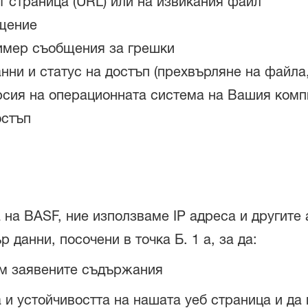
т страница (URL) или на извикания файл
ещение
ример съобщения за грешки
ни и статус на достъп (прехвърляне на файла, 
сия на операционната система на Вашия комп
остъп
а на BASF, ние използваме IP адреса и другите
данни, посочени в точка Б. 1 а, за да:
им заявените съдържания
та и устойчивостта на нашата уеб страница и 