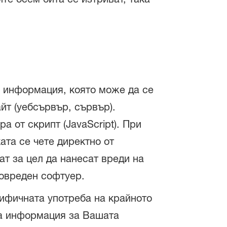
а информация, която може да се
йт (уебсървър, сървър).
 от скрипт (JavaScript). При
та се чете директно от
т за цел да нанесат вреди на
ловреден софтуер.
цифичната употреба на крайното
тна информация за Вашата