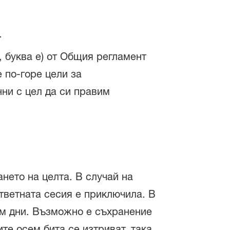
.
, буква е) от Общия регламент
 по-горе цели за
нни с цел да си правим
ането на целта. В случай на
ответната сесия е приключила. В
ем дни. Възможно е съхранение
те осем бита се изтриват, така