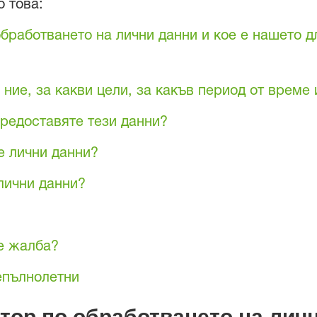
 това:
обработването на лични данни и кое е нашето 
ние, за какви цели, за какъв период от време
предоставяте тези данни?
е лични данни?
лични данни?
е жалба?
епълнолетни
тор по обработването на личн