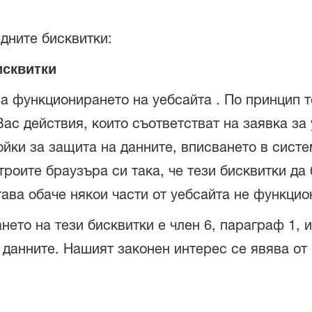
дните бисквитки:
сквитки
за функционирането на уебсайта . По принцип т
ас действия, които съответстват на заявка за
йки за защита на данните, вписването в систе
роите браузъра си така, че тези бисквитки да
ава обаче някои части от уебсайта не функцио
ето на тези бисквитки е член 6, параграф 1, и
данните. Нашият законен интерес се явява от п