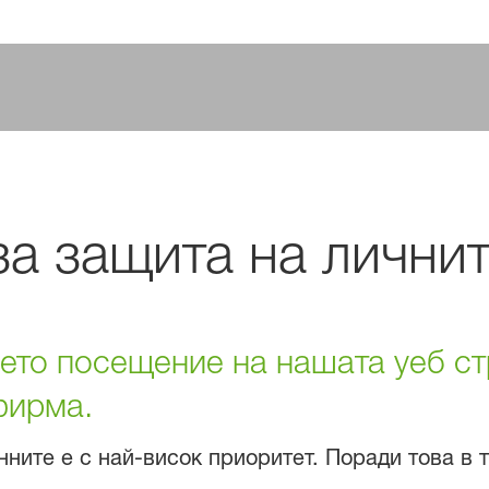
а защита на лични
ето посещение на нашата уеб с
фирма.
ните е с най-висок приоритет. Поради това в 