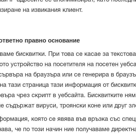
изиране на извикания клиент.
ъответно правно основание
ваме бисквитки. При това се касае за текстов
то устройство на посетителя на посетен уебса
ървъра на браузъра или се генерира в браузъра
а тази страница тази информация от бисквитка
въра чрез скрипт в уебсайта. Бисквитките няма
не съдържат вируси, троянски коне или друг з
формация, която се явява във връзка със спе
ачава, че по този начин ние получаваме дирек