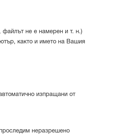
файлът не е намерен и т. н.)
ютър, както и името на Вашия
 автоматично изпращани от
да проследим неразрешено