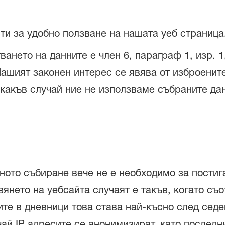
сти за удобно ползване на нашата уеб страница
ането на данните е член 6, параграф 1, изр. 1
ашият законен интерес се явява от изброените
икакъв случай ние не използваме събраните да
хното събиране вече не е необходимо за постиг
янето на уебсайта случаят е такъв, когато съ
ите в дневници това става най-късно след сед
чай IP адресите се анонимизират, като последни