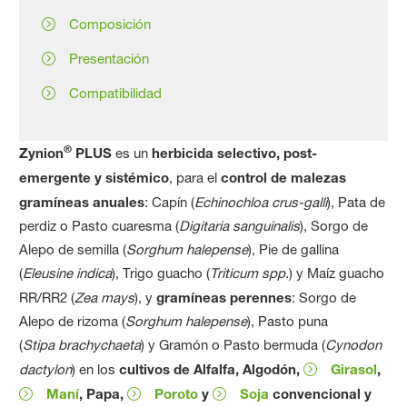
Composición
Presentación
Compatibilidad
®
Zynion
PLUS
es un
herbicida selectivo, post-
emergente y sistémico
, para el
control de malezas
gramíneas anuales
: Capín (
Echinochloa crus-galli
), Pata de
perdiz o Pasto cuaresma (
Digitaria sanguinalis
), Sorgo de
Alepo de semilla (
Sorghum halepense
), Pie de gallina
(
Eleusine indica
), Trigo guacho (
Triticum spp.
) y Maíz guacho
RR/RR2 (
Zea mays
), y
gramíneas perennes
: Sorgo de
Alepo de rizoma (
Sorghum halepense
), Pasto puna
(
Stipa brachychaeta
) y Gramón o Pasto bermuda (
Cynodon
dactylon
) en los
cultivos de Alfalfa, Algodón,
Girasol
,
Maní
, Papa,
Poroto
y
Soja
convencional y