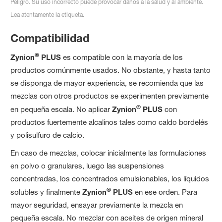
Peligro. Su uso incorrecto puede provocar daños a la salud y al ambiente.
Lea atentamente la etiqueta.
Compatibilidad
®
Zynion
PLUS
es compatible con la mayoría de los
productos comúnmente usados. No obstante, y hasta tanto
se disponga de mayor experiencia, se recomienda que las
mezclas con otros productos se experimenten previamente
®
en pequeña escala. No aplicar
Zynion
PLUS
con
productos fuertemente alcalinos tales como caldo bordelés
y polisulfuro de calcio.
En caso de mezclas, colocar inicialmente las formulaciones
en polvo o granulares, luego las suspensiones
concentradas, los concentrados emulsionables, los líquidos
®
solubles y finalmente
Zynion
PLUS
en ese orden. Para
mayor seguridad, ensayar previamente la mezcla en
pequeña escala. No mezclar con aceites de origen mineral