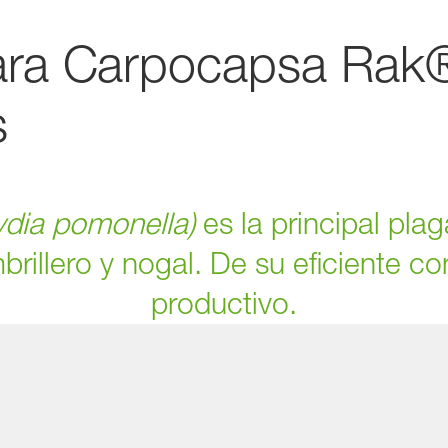
ara Carpocapsa Rak
s
dia pomonella)
es la principal plag
illero y nogal. De su eficiente co
productivo.