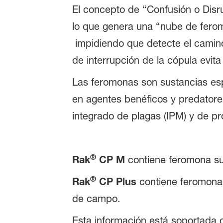
El concepto de “Confusión o Disru
lo que genera una “nube de ferom
impidiendo que detecte el camino
de interrupción de la cópula evita
Las feromonas son sustancias esp
en agentes benéficos y predator
integrado de plagas (IPM) y de p
®
Rak
CP M
contiene feromona su
®
Rak
CP Plus
contiene feromona 
de campo.
Esta información está soportada