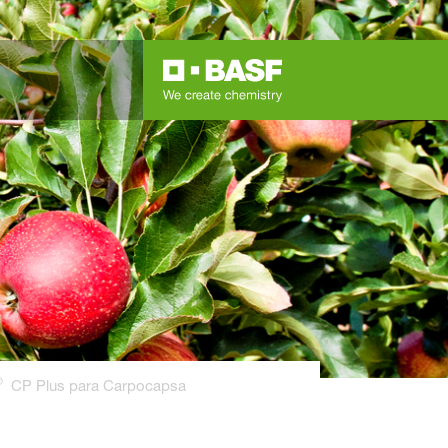
®
CP Plus para Carpocapsa