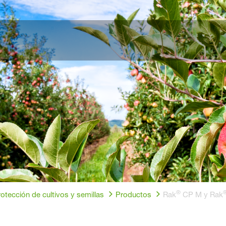
®
otección de cultivos y semillas
Productos
Rak
CP M y Rak