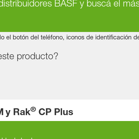
distribuidores BASF y buscá el má
este producto?
®
M
y Rak
CP Plus