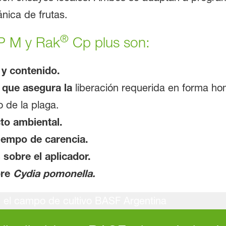
nica de frutas.
®
 M y Rak
Cp plus son:
 y contenido.
o que asegura la
liberación requerida en forma h
o de la plaga.
to ambiental.
iempo de carencia.
sobre el aplicador.
bre
Cydia pomonella.