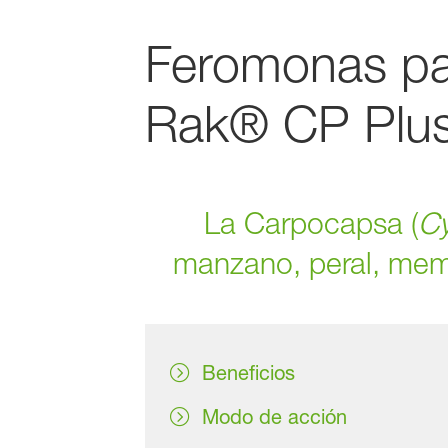
Feromonas p
Rak® CP Plu
La Carpocapsa (
Cy
manzano, peral, membr
Beneficios
Modo de acción