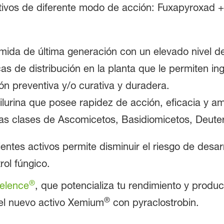
tivos de diferente modo de acción: Fuxapyroxad +
da de última generación con un elevado nivel de 
 de distribución en la planta que le permiten ingre
ón preventiva y/o curativa y duradera.
ilurina que posee rapidez de acción, eficacia y a
las clases de Ascomicetos, Basidiomicetos, Deute
tes activos permite disminuir el riesgo de desarr
rol fúngico.
®
elence
, que potencializa tu rendimiento y produc
®
del nuevo activo Xemium
con pyraclostrobin.