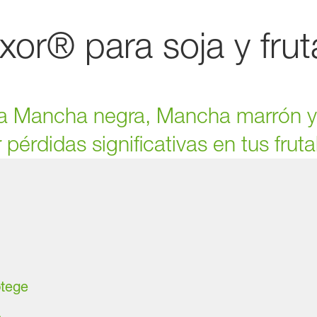
xor® para soja y frut
e la Mancha negra, Mancha marrón 
érdidas significativas en tus frutale
otege