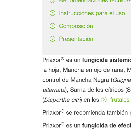
Recomendaciones técnica
Instrucciones para el uso
Composición
Presentación
®
Priaxor
es un
fungicida sistémi
la hoja, Mancha en ojo de rana, M
control de Mancha Negra (
Guignar
alternata
), Sarna de los cítricos (
(
Diaporthe citri
) en los
frutales
®
Priaxor
se recomienda también pa
®
Priaxor
es un
fungicida de efect