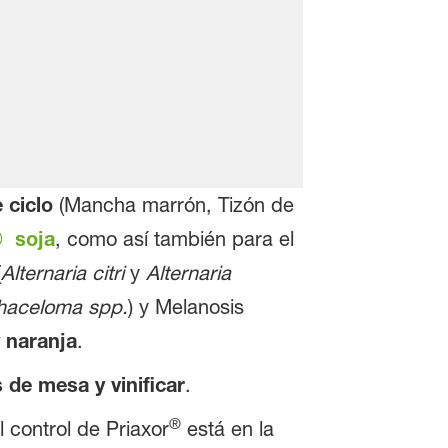
 ciclo
(Mancha marrón, Tizón de
soja
, como así también para el
(
Alternaria citri
y
Alternaria
haceloma spp.
) y Melanosis
 naranja
.
 de mesa y vinificar
.
®
l control de Priaxor
está en la