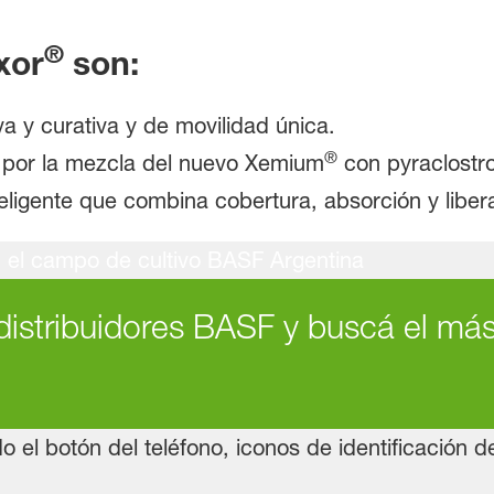
®
xor
son:
a y curativa y de movilidad única.
®
o por la mezcla del nuevo Xemium
con pyraclostro
eligente que combina cobertura, absorción y liber
distribuidores BASF y buscá el má