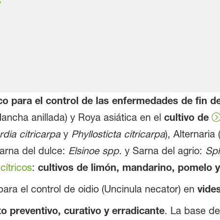
s
co para el control de las enfermedades de fin de
ancha anillada) y Roya asiática en el
cultivo de
dia citricarpa
y
Phyllosticta citricarpa
), Alternaria 
Sarna del dulce:
Elsinoe spp.
y Sarna del agrio:
Sp
 cítricos
:
cultivos de limón, mandarino, pomelo y
ra el control de oidio (Uncinula necator) en
vides
o preventivo, curativo y erradicante
. La base de