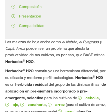
Composición
Presentación
Compatibilidad
Las malezas de hoja ancha como
el Nabón, el Ryegrass y
Capín Arroz
pueden ser un problema que afecta la
productividad de tus cultivos, es por eso, que BASF ofrece
®
Herbadox
H2O
.
®
Herbadox
H2O
constituye una herramienta diferencial, por
®
su eficacia y moderno perfil toxicológico.
Herbadox
H20
es un
herbicida residual
del grupo de las dinitroanilinas,
de
aplicación en pre-siembra
incorporado o pre-
emergente, selectivo
para los cultivos de
cebolla
,
ajo
,
zanahoria
,
arroz
(para el cultivo de arroz,
solamente uso pre-emergente)
maní
, algodón,