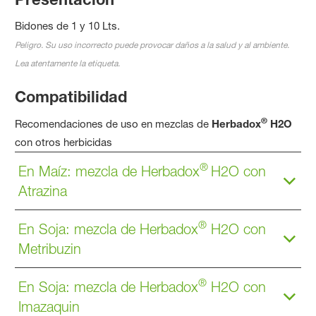
Bidones de 1 y 10 Lts.
Peligro. Su uso incorrecto puede provocar daños a la salud y al ambiente.
Lea atentamente la etiqueta.
Compatibilidad
®
Recomendaciones de uso en mezclas de
Herbadox
H2O
con otros herbicidas
®
En Maíz: mezcla de Herbadox
H2O con
Atrazina
®
En Soja: mezcla de Herbadox
H2O con
Metribuzin
®
En Soja: mezcla de Herbadox
H2O con
Imazaquin