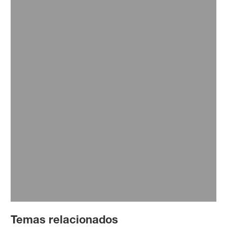
Nuestro equipo
Un equipo que trabaja por amor a la agricultura.
Conocé nuestras oportunidades y sumate a
impulsar el agro argentino con innovación.
Leer más
Temas relacionados