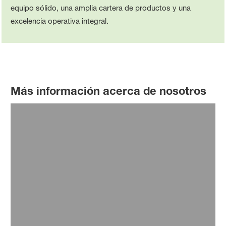
equipo sólido, una amplia cartera de productos y una
excelencia operativa integral.
Más información acerca de nosotros
Nuestra visión
Trabajamos por una agricultura sustentable,
impulsando innovación y cercanía con productores.
Conocé nuestra visión para el futuro del agro.
Leer más