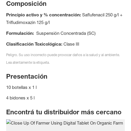
Composición
Principio activo y % concentración:
Saflufenacil 250 g/l +
Trifludimoxazin 125 g/l
Formulación:
Suspensión Concentrada (SC)
Clasificación Toxicológica:
Clase III
Peligro. Su uso incorrecto puede provocar daños a la salud y al ambiente.
Lea atentamente la etiqueta.
Presentación
10 botellas x 1 l
4 bidones x 5 l
Encontrá tu distribuidor más cercano